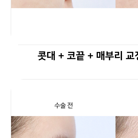
콧대 + 코끝 + 매부리 교