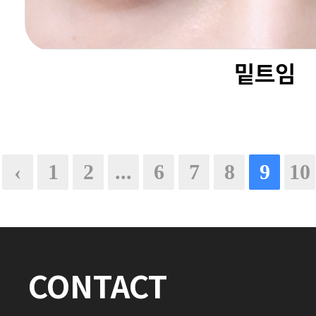
밑트임
‹
1
2
...
6
7
8
9
10
CONTACT