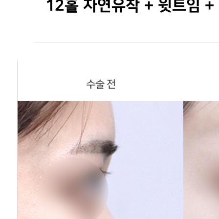
12홀 자연유착 + 윗트임 +