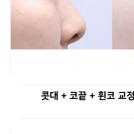
콧대 + 코끝 + 휜코 교정