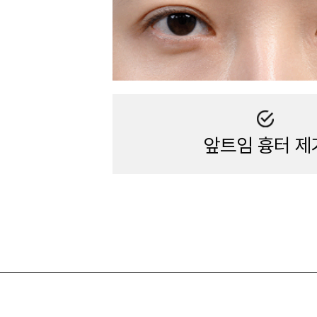
앞트임 흉터 제