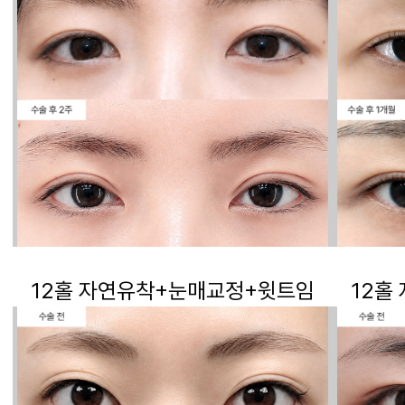
12홀 자연유착+눈매교정+윗트임
12홀