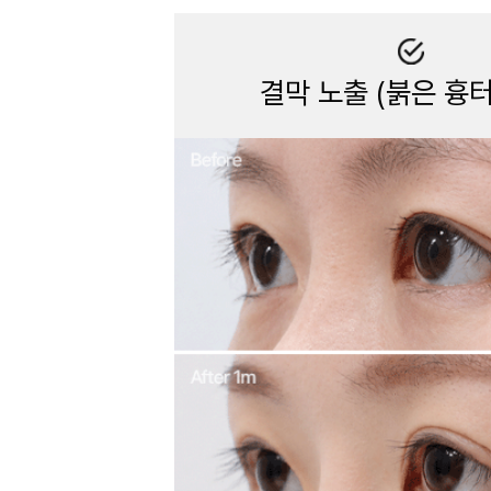
결막 노출 (붉은 흉터