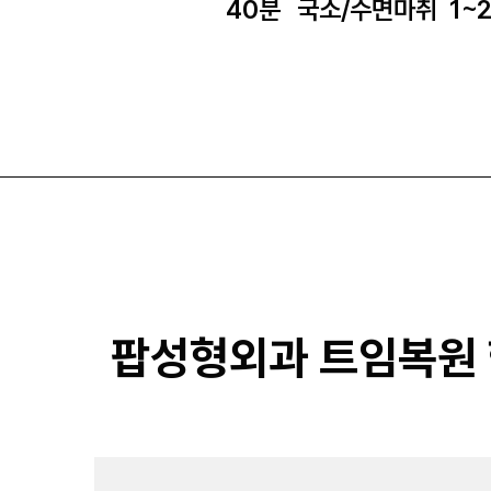
40분
국소/수면마취
1~
팝성형외과 트임복원 핵