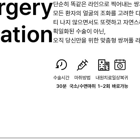
rgery
단순히 똑같은 라인으로 찍어내는 쌍
모든 환자의 얼굴의 조화를 고려한 
티 나지 않으면서도 또렷하고 자연스
ation
획일화된 수술이 아닌,
오직 당신만을 위한 맞춤형 쌍꺼풀 
수술시간
마취방법
내원치료
일상복귀
30분
국소/수면마취
1~2회
바로가능