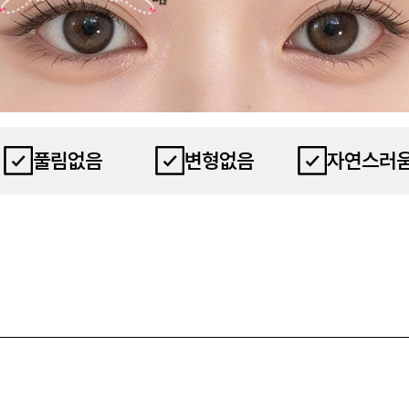
풀림없음
변형없음
자연스러