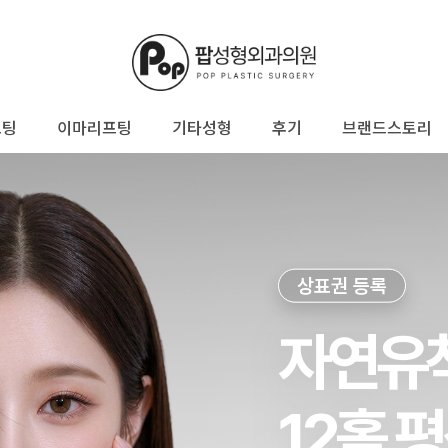
프팅
이마리프팅
기타성형
후기
브랜드스토리
상표권 등록
자연유
12홀 