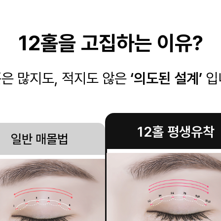
12홀을 고집하는 이유?
홀은 많지도, 적지도 않은
‘의도된 설계’
입
12홀 평생유착
일반 매몰법