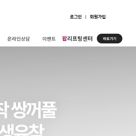
로그인
회원가입
팝
리프팅센터
온라인상담
이벤트
바로가기
착 쌍꺼풀
평생유착