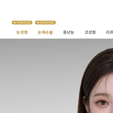
눈성형
눈재수술
중년눈
코성형
리