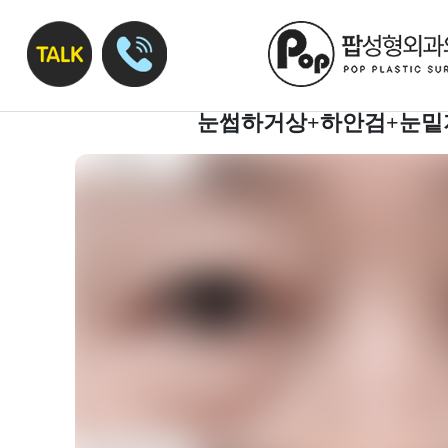
눈썹하거상+하안검+눈