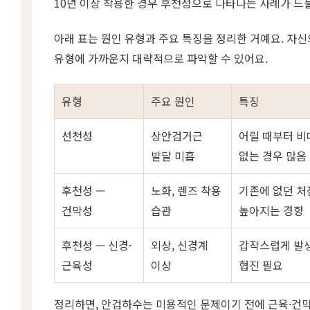
10년 이상 착용한 경우 후천성으로 나타나는 사례가 드
아래 표는 원인 유형과 주요 특징을 정리한 거예요. 자신
유형에 가까운지 대략적으로 파악할 수 있어요.
유형
주요 원인
특징
선천성
상안검거근
어릴 때부터 비
발달 미흡
없는 경우 많음
후천성 —
노화, 렌즈 착용
기존에 없던 처
건막성
습관
높아지는 경향
후천성 — 신경·
외상, 신경계
갑작스럽게 발생
근육성
이상
협진 필요
정리하면, 안검하수는 미용적인 문제이기 전에 근육·건