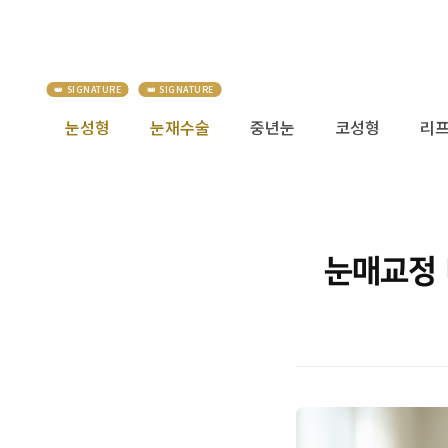
눈성형
눈재수술
중년눈
코성형
리
눈매교정 