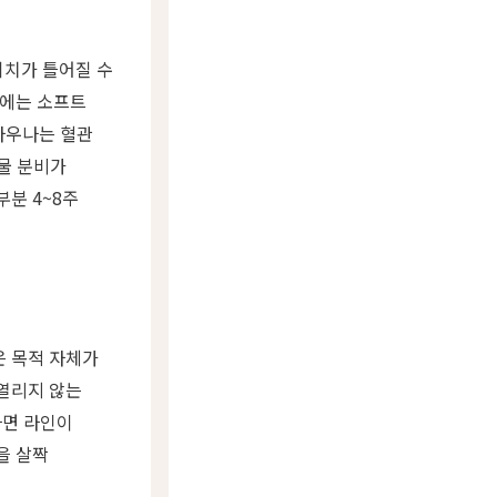
위치가 틀어질 수
후에는 소프트
 사우나는 혈관
눈물 분비가
부분 4~8주
은 목적 자체가
 열리지 않는
하면 라인이
을 살짝