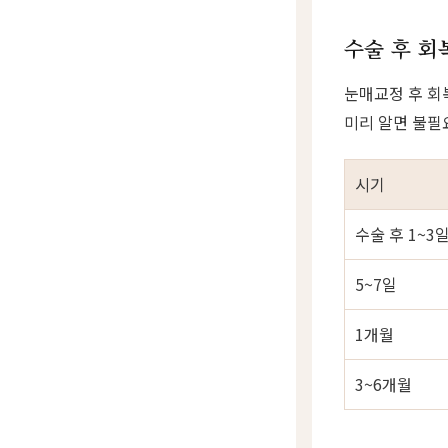
수술 후 회
눈매교정 후 회
미리 알면 불필
시기
수술 후 1~3
5~7일
1개월
3~6개월