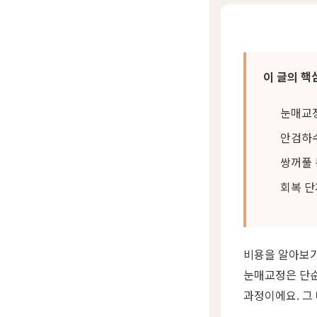
이 글의 핵
눈매교정
안검하수
쌍꺼풀 
회복 단
비용을 알아보기
눈매교정은 단순
과정이에요. 그