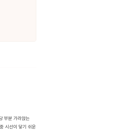
상당 부분 가라앉는
중 시선이 닿기 쉬운