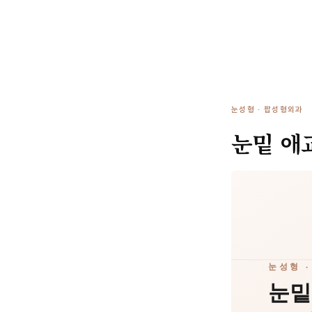
눈성형 · 팝성형외과
눈밑 애