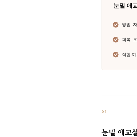
01
눈밑 애교