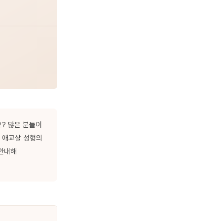
요? 많은 분들이
밑 애교살 성형의
 안내해