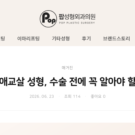
프팅
이마리프팅
기타성형
후기
브랜드스토리
매거진
애교살 성형, 수술 전에 꼭 알아야 
2026. 06. 23
·
조회 114
·
좋아요 0