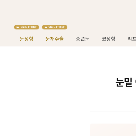
눈성형
눈재수술
중년눈
코성형
리
눈밑 