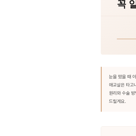
눈을 떴을 때 
애교살은 타고나
원리와 수술 방
드릴게요.