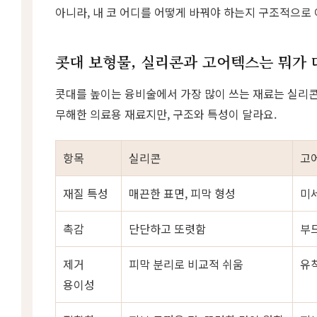
아니라, 내 코 어디를 어떻게 바꿔야 하는지 구조적으로
콧대 보형물, 실리콘과 고어텍스는 뭐가 
콧대를 높이는 융비술에서 가장 많이 쓰는 재료는 실리콘
무해한 의료용 재료지만, 구조와 특성이 달라요.
항목
실리콘
고
재질 특성
매끈한 표면, 피막 형성
미세
촉감
단단하고 또렷함
부
제거
피막 분리로 비교적 쉬움
유
용이성