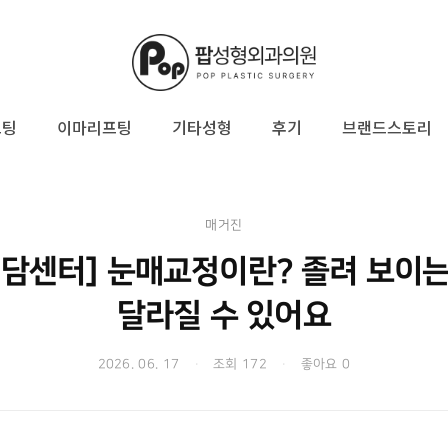
프팅
이마리프팅
기타성형
후기
브랜드스토리
매거진
전담센터] 눈매교정이란? 졸려 보이는
달라질 수 있어요
2026. 06. 17
·
조회 172
·
좋아요 0