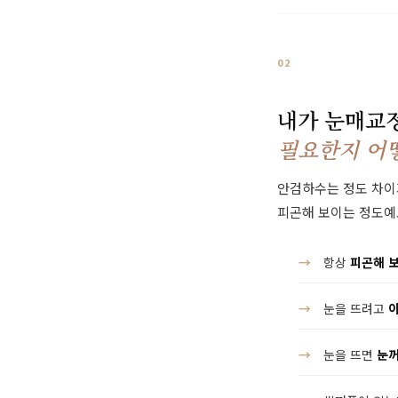
02
내가 눈매교
필요한지 어
안검하수는 정도 차이
피곤해 보이는 정도예
항상
피곤해 보
눈을 뜨려고
눈을 뜨면
눈꺼