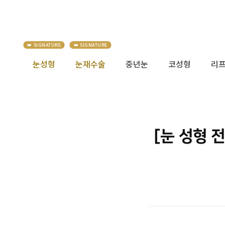
눈성형
눈재수술
중년눈
코성형
리
[눈 성형 