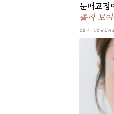
눈매교정
졸려 보이
눈을 떠도 반쯤 감긴 것