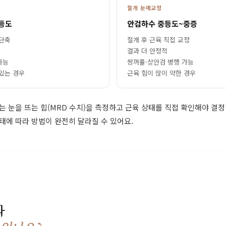
절개 눈매교정
등도
안검하수 중등도~중증
 단축
절개 후 근육 직접 교정
결과 더 안정적
가능
쌍꺼풀·상안검 병행 가능
 있는 경우
근육 힘이 많이 약한 경우
 눈을 뜨는 힘(MRD 수치)을 측정하고 근육 상태를 직접 확인해야 결정
태에 따라 방법이 완전히 달라질 수 있어요.
과