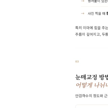
쌍꺼풀이 있
사진 찍을 때
특히 이마에 힘을 주는
주름이 깊어지고, 두통
03
눈매교정 방법
어떻게 나뉘
안검하수의 정도와 근