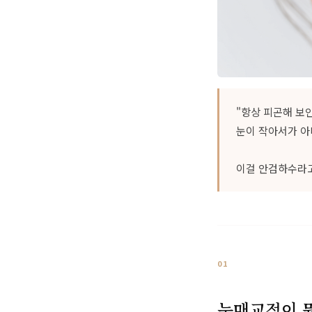
"항상 피곤해 보인
눈이 작아서가 아
이걸 안검하수라고
01
눈매교정이 