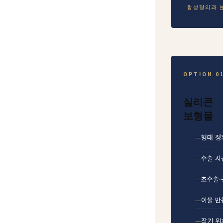
팝성형외과 
OPTION 0
실리콘
보형물
형태 정
수술 시
초수술·
이물 반
장기 위