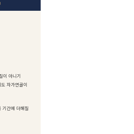
터
질이 아니기
에도 자가연골이
복 기간에 더해질