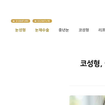
눈성형
눈재수술
중년눈
코성형
리
코성형,