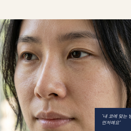
"내 코에 맞는
먼저예요"