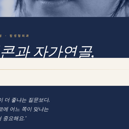
형 · 팝성형외과
콘과 자가연골,
이 나에게 맞을까
 — 팝성형외과 눈코센터
이 더 좋냐는 질문보다,
코에 어느 쪽이 맞냐는
 중요해요."