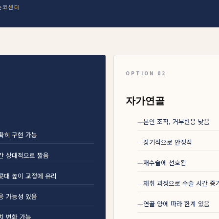
눈코센터
1
OPTION 02
자가연골
본인 조직, 거부반응 낮음
확히 구현 가능
장기적으로 안정적
간 상대적으로 짧음
재수술에 선호됨
콧대 높이 교정에 유리
채취 과정으로 수술 시간 증
응 가능성 있음
연골 양에 따라 한계 있음
치 변화 가능