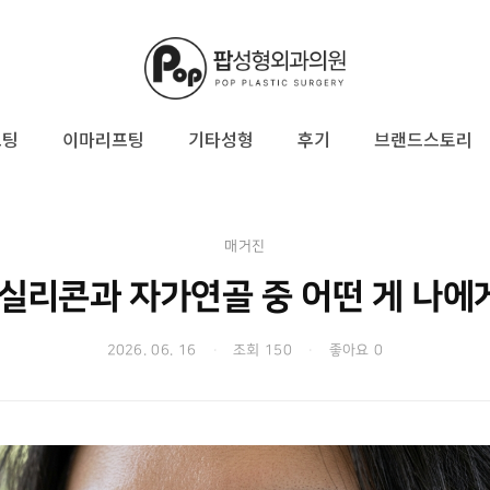
프팅
이마리프팅
기타성형
후기
브랜드스토리
매거진
 실리콘과 자가연골 중 어떤 게 나에
2026. 06. 16
·
조회 150
·
좋아요 0