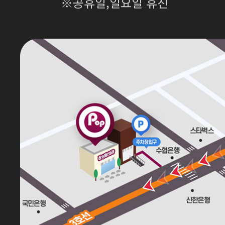
※공휴일,일요일 휴진