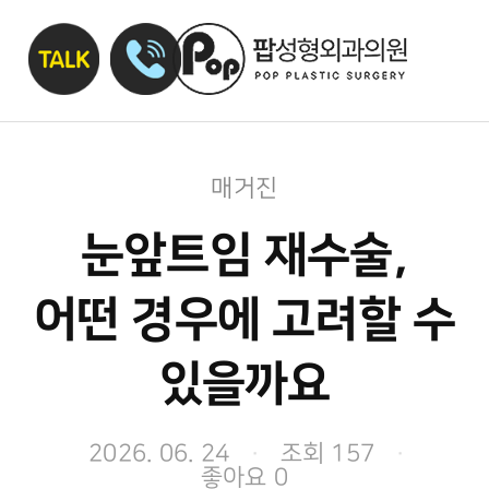
매거진
눈앞트임 재수술,
어떤 경우에 고려할 수
있을까요
2026. 06. 24
·
조회 157
·
좋아요 0