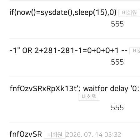
if(now()=sysdate(),sleep(15),0)
555
-1" OR 2+281-281-1=0+0+0+1 --
555
fnfOzvSRxRpXk13t'; waitfor delay '0:
555
fnfOzvSR
2026. 07. 14 03:32