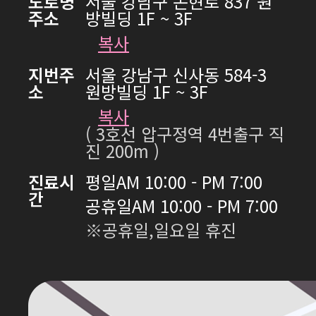
도로명
서울 강남구 논현로 837 원
주소
방빌딩 1F ~ 3F
복사
지번주
서울 강남구 신사동 584-3
소
원방빌딩 1F ~ 3F
복사
( 3호선 압구정역 4번출구 직
진 200m )
진료시
평일
AM 10:00 - PM 7:00
간
공휴일
AM 10:00 - PM 7:00
※공휴일,일요일 휴진