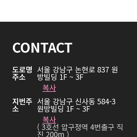
CONTACT
도로명
서울 강남구 논현로 837 원
주소
방빌딩 1F ~ 3F
복사
지번주
서울 강남구 신사동 584-3
소
원방빌딩 1F ~ 3F
복사
( 3호선 압구정역 4번출구 직
진 200m )