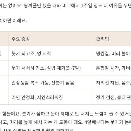
이는 없어요. 쌍꺼풀만 했을 때와 비교해서 1주일 정도 더 여유를 두
리하면 이래요.
주요 증상
관리법
일
붓기 최고조, 멍 시작
냉찜질, 머리 높이
붓기 서서히 감소, 실밥 제거(5~7일)
온찜질 시작, 가벼
일상생활 복귀 가능, 잔붓기 남음
자외선 차단, 음주
라인 안정화, 자연스러워짐
정기 검진, 흉터 
장 힘들어요. 붓기가 심하고 눈이 제대로 안 떠지는 느낌이 들 수 있거
하고, 머리를 높게 해서 자는 게 도움이 돼요. 4일째부터는 붓기가 눈
7일 사이 실밥을 제거하면 훨씬 편해져요.