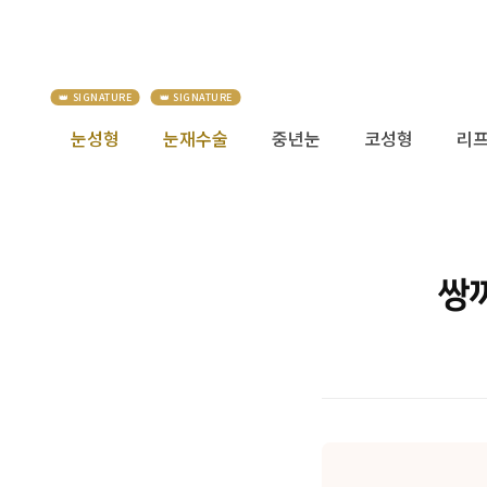
눈성형
눈재수술
중년눈
코성형
리
쌍