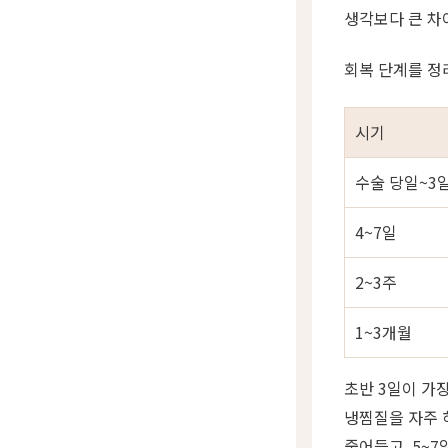
생각보다 큰 차
회복 단계를 정
시기
수술 당일~3
4~7일
2~3주
1~3개월
초반 3일이 가
냉찜질을 자주 
줄어들고, 5~