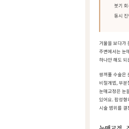
붓기 회
동시 진
거울을 보다가 
주변에서는 눈매
하나만 해도 되는
쌍꺼풀 수술은 
비절개법, 부분
눈매교정은 눈을
있어요. 팝성형
시술 범위를 결
눈매교정, 