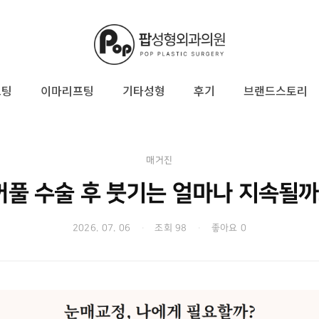
프팅
이마리프팅
기타성형
후기
브랜드스토리
매거진
꺼풀 수술 후 붓기는 얼마나 지속될까
2026. 07. 06
·
조회 98
·
좋아요 0