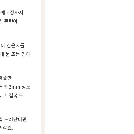
 눈매교정까지
접 관련이
풀이 검은자를
때 눈 뜨는 힘이
쌍꺼풀만
거의 2mm 정도
고, 결국 두
 잘 드러난다면
거예요.