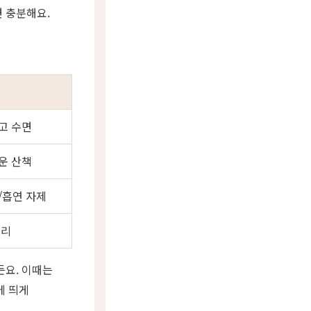
면 충분해요.
고 수면
운 산책
/흡연 자제
관리
든요. 이때는
에 띄게