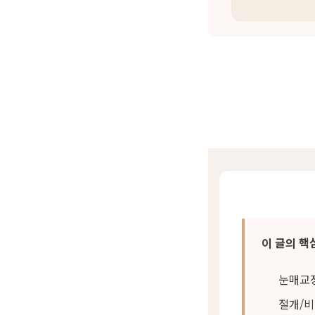
이 글의 핵
눈매교정
절개/비