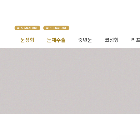
눈성형
눈재수술
중년눈
코성형
리