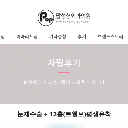
프팅
이마리프팅
기타성형
후기
브랜드스토리
자필후기
팝성형외과 고객님들의 자필후기 입니다
눈재수술 + 12홀(트웰브)평생유착