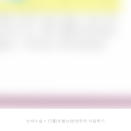
필후기 전체 내용은
눈재수술 + 12홀(트웰브)평생유착 자필후기
후 확인하실 수 있습니다.