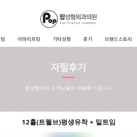
프팅
이마리프팅
기타성형
후기
브랜드스토리
자필후기
팝성형외과 고객님들의 자필후기 입니다
12홀(트웰브)평생유착 + 밑트임