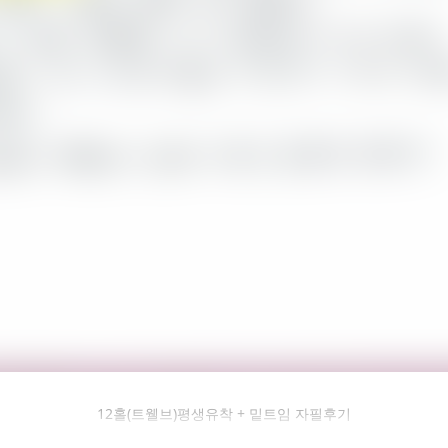
필후기 전체 내용은
12홀(트웰브)평생유착 + 밑트임 자필후기
후 확인하실 수 있습니다.