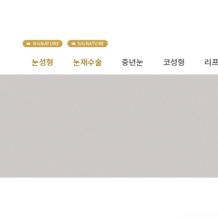
눈성형
눈재수술
중년눈
코성형
리