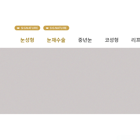
눈성형
눈재수술
중년눈
코성형
리