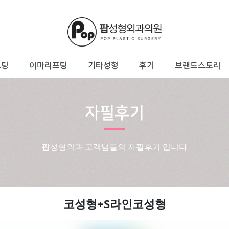
프팅
이마리프팅
기타성형
후기
브랜드스토리
자필후기
팝성형외과 고객님들의 자필후기 입니다
코성형+S라인코성형