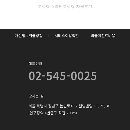
필후기 전체 내용은
코성형+S라인코성형 자필후기
후 확인하실 수 있습니다.
로그인하기
개인정보취급방침
서비스이용약관
비급여진료비용
대표전화
02-545-0025
오시는 길
서울 특별시 강남구 논현로 837 원방빌딩 1F, 2F, 3F
(압구정역 4번출구 직진 200m)