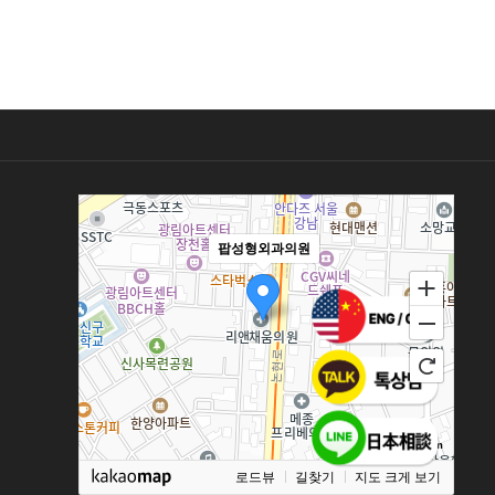
팝성형외과의원
100m
로드뷰
길찾기
지도 크게 보기