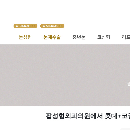
눈성형
눈재수술
중년눈
코성형
리
팝성형외과의원에서 콧대+코끝