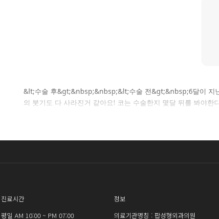
&lt;수술 후&gt;&nbsp;&nbsp;&lt;수술 전&gt;&nb
의 붓기도 다 사라진거 같아요! 코는 수술한지 몇달 뒤를 봐야
진료시간
정보
평일 AM 10:00 ~ PM 07:00
의료기관명칭 : 팝성형외과의원