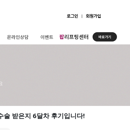
로그인
회원가입
팝
리프팅센터
온라인상담
이벤트
바로가기
요
술 받은지 6달차 후기입니다!