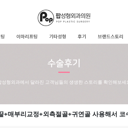
프팅
이마리프팅
기타성형
후기
브랜드스토리
수술후기
팝성형외과에서 달라진 고객님들의 생생한 스토리를 확인해보세
+매부리교정+외측절골+귀연골 사용해서 코수