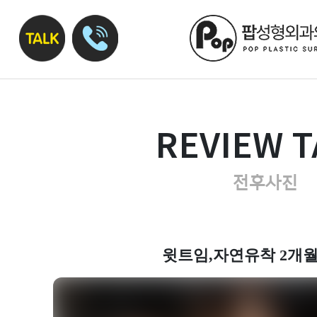
REVIEW T
전후사진
윗트임,자연유착 2개