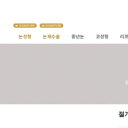
눈성형
눈재수술
중년눈
코성형
리
절개