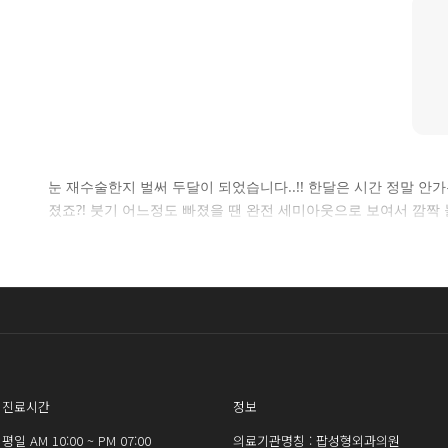
눈 재수술한지 벌써 두달이 되었습니다..!! 한달은 시간 정말 안가
졌죠?! 붓기 어느정도 빠졌을 땐 완전 세미아웃으로 보여서 깜짝 
진료시간
정보
평일 AM 10:00 ~ PM 07:00
의료기관명칭 : 팝성형외과의원