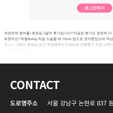
로그인하기
자연유착 쌍커풀+윗트임 2달차 후기입니다!!지금은 붓기도 완전히 다
워졌어요!!하핳&nbsp;처음 수술할 때 10mm 정도로 생각했었는데
요ㅜㅜ 그래서 원장님 믿고 추천해주신 8.5mm로 진행했고 지금 너무너
는데 손님들도 저…
CONTACT
도로명주소
서울 강남구 논현로 837 원