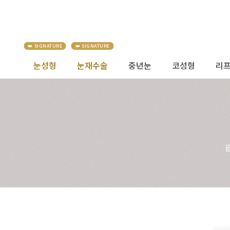
눈성형
눈재수술
중년눈
코성형
리