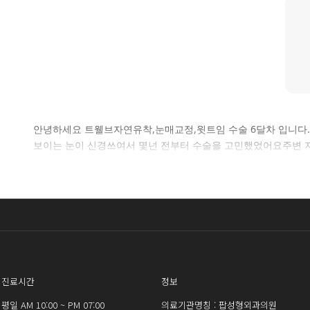
안녕하세요 트웰브자연유착,눈매교정,윗트임 수술 6달차 입니다
보이는 눈이 신경쓰여서 몇넌 전부터 수술을 고민했었어요주변 
진료시간
정보
평일 AM 10:00 ~ PM 07:00
의료기관명칭 : 팝성형외과의원