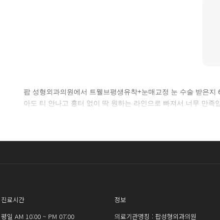
팝 성형외과의원에서 트웰브평생유착+눈매교정 눈 수술 받은지 6
아도 티 안나고 흉터 없이 딱 원하는 라인으로 빠져서 너무 만족
진료시간
정보
평일 AM 10:00 ~ PM 07:00
의료기관명칭 : 팝성형외과의원