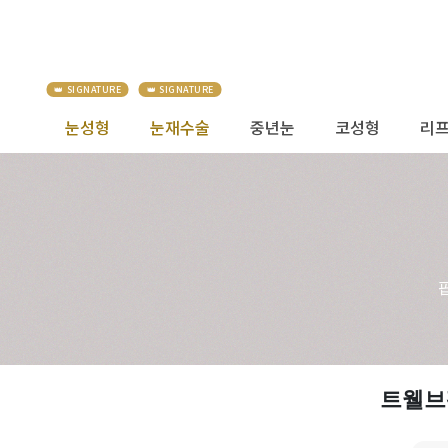
눈성형
눈재수술
중년눈
코성형
리
트웰브