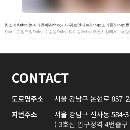
셀카후기 전체 내용은
평소에&nbsp;눈매때문에&nbsp;사나워보인다는&nbsp;소리를&nbsp;
&nbsp;뒷밑트임&nbsp;수술을&nbsp;많이들&nbsp;추천하길래&nbsp
로그인 후 확인하실 수 있습니다.
&nbsp;팝에서&nbsp;하주은&nbsp;실장님을&nbsp;통해&nbsp;상담
로그인하기
CONTACT
도로명주소
서울 강남구 논현로 837 원
지번주소
서울 강남구 신사동 584-3 
( 3호선 압구정역 4번출구 