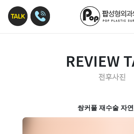
REVIEW T
전후사진
쌍커풀 재수술 자