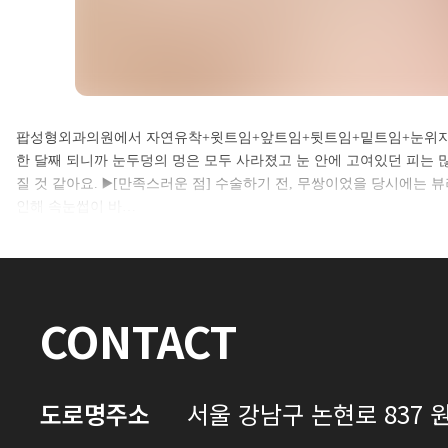
셀카후기 전체 내용은
팝성형외과의원에서 자연유착+윗트임+앞트임+뒷트임+밑트임+눈위지방제거
한 달째 되니까 눈두덩의 멍은 모두 사라졌고 눈 안에 고여있던 피는 많
로그인 후 확인하실 수 있습니다.
질 것 같아요. ▶️[만족스러운 점] 수술하기 전, 무쌍이었을 당시에는
인해 속눈썹이 바…
로그인하기
CONTACT
도로명주소
서울 강남구 논현로 837 원