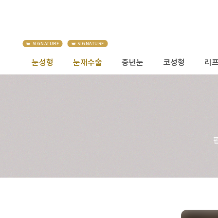
눈성형
눈재수술
중년눈
코성형
리