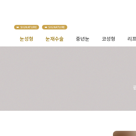
눈성형
눈재수술
중년눈
코성형
리