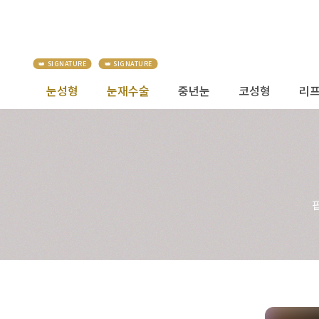
눈성형
눈재수술
중년눈
코성형
리