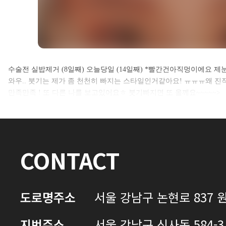
셀카후기 전체 내용은
수술전 실밥제거 (8일째) 오늘당일 (14일째) *빨간건아직멍이에요 제
와우.. 붓기는 제가 좀 천천히 빠지는 스타일인거같아요! ㅠㅠㅠ왜 
로그인 후 확인하실 수 있습니다.
만족만족 ! 또 다른 나를 보고있어요ㅎ 붓기빠지면 또 올께요~~~~~>
로그인하기
CONTACT
도로명주소
서울 강남구 논현로 837 원
지번주소
서울 강남구 신사동 584-3 