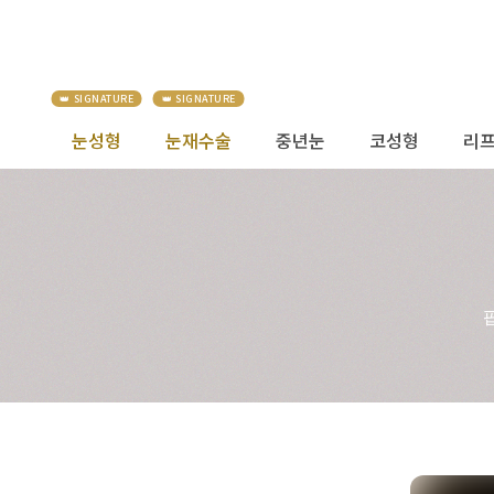
눈성형
눈재수술
중년눈
코성형
리