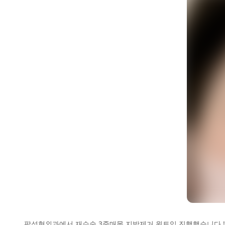
셀
팝성형외과에서 재수술 3중매몰,지방제거,윗트임 진행했습니다 