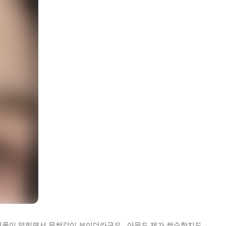
풀이 덮히면서 무쌍같이 보이더라구요,,,아무도 제가 쌍수한지도