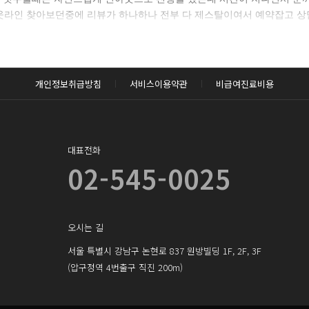
라인 찾아보던중에 리뷰가 하나하나 전부 다 제스탈이여서 예약잡고 상담
후 확인하실 수 있습니다.
로그인하기
개인정보취급방침
서비스이용약관
비급여진료비용
대표전화
02-545-0025
오시는 길
서울 특별시 강남구 논현로 837 원방빌딩 1F, 2F, 3F
(압구정역 4번출구 직진 200m)