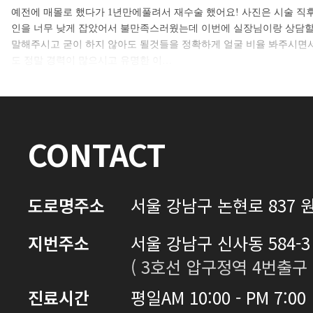
셀카후기 전체 내용은
예전에 매몰로 했다가 1년만에풀려서 재수술 했어요! 사진은 시술 직
인을 너무 낮게 잡았어서 불만족스러웠는데 이번에 실장님이랑 상담할
로그인 후 확인하실 수 있습니다.
말해주시고 굳이 하지 않아도 될것들을 정확하게 얼굴 비율 봐주시면
도 정말 경력이 많으시고 유명한 이…
로그인하기
CONTACT
도로명주소
서울 강남구 논현로 837 원
지번주소
서울 강남구 신사동 584-3 
( 3호선 압구정역 4번출구 
진료시간
평일
AM 10:00 - PM 7:00