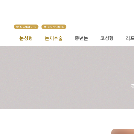
눈성형
눈재수술
중년눈
코성형
리