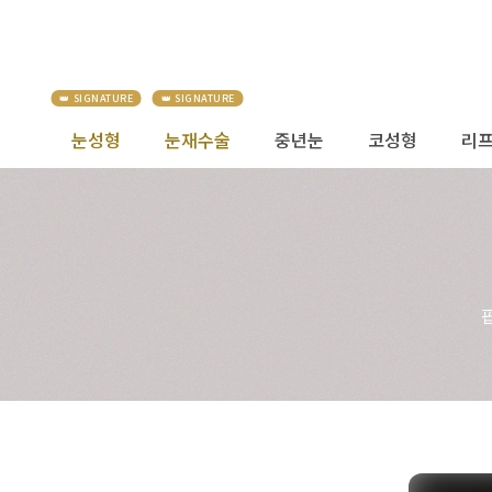
눈성형
눈재수술
중년눈
코성형
리