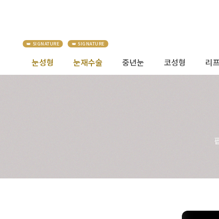
눈성형
눈재수술
중년눈
코성형
리