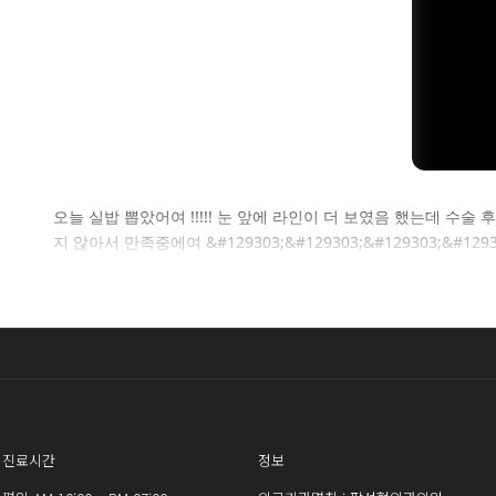
셀
오늘 실밥 뽑았어여 !!!!! 눈 앞에 라인이 더 보였음 했는데 수
지 않아서 만족중에여 &#129303;&#129303;&#129303;&#12930
로그인 
진료시간
정보