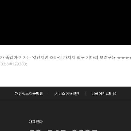
카후기 전체 내용은
술 후가 똑같아 지지는 않겠지만 조바심 가지지 말구 기다려 보려구뇽 ㅠㅠㅠ
3;&#129303;
후 확인하실 수 있습니다.
로그인하기
개인정보취급방침
서비스이용약관
비급여진료비용
대표전화