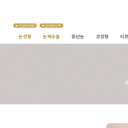
눈성형
눈재수술
중년눈
코성형
리