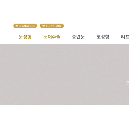
눈성형
눈재수술
중년눈
코성형
리