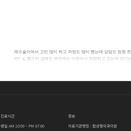
셀
재수술이여서 고민 많이 하고 걱정도 많이 했는데 상담도 엄청 
번!! 실 뽑으러 갈때도 예전에는 아팠어서 걱정하고 갔는데 여
로그인 
진료시간
정보
평일 AM 10:00 ~ PM 07:00
의료기관명칭 : 팝성형외과의원