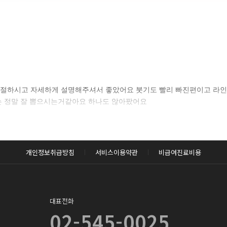
카후기 전체 내용은
친절하시고 자세하게 설명해주셔서 좋았어요 붓기도 빨리 빠진편이고 라인도
기는 정말 잘 뽑으시는거같아요 하나도 않아팠어요
후 확인하실 수 있습니다.
로그인하기
개인정보취급방침
서비스이용약관
비급여진료비용
대표전화
02-545-0025