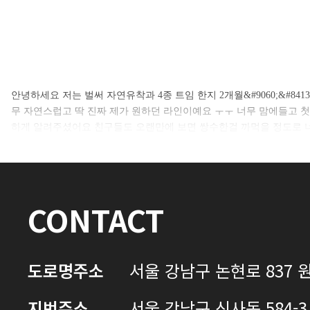
셀카후기 전체 내용은
안녕하세요 저는 벌써 자연유착과 4종 트임 한지 2개월&#9060;&#8413;
무 자연스럽고 딱 진짜 제가 원하던 라인이예요 ㅜㅜ 너무 맘에들고 
로그인 후 확인하실 수 있습니다.
하게 알려주셨어요 친구들도 오랜만에 보면 쌍수한걸 까먹을 정도로
로그인하기
CONTACT
도로명주소
서울 강남구 논현로 837 원
지번주소
서울 강남구 신사동 584-3 