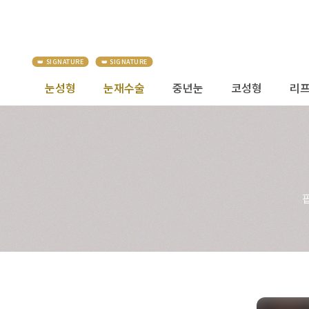
눈성형
눈재수술
중년눈
코성형
리