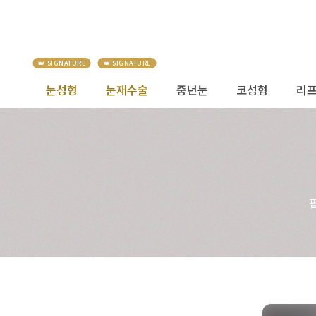
눈성형
눈재수술
중년눈
코성형
리