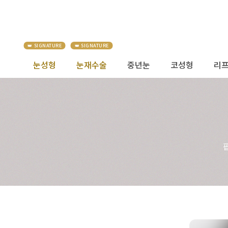
눈성형
눈재수술
중년눈
코성형
리