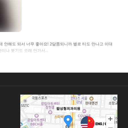
테 안해도 되서 너무 좋아요! 2달쯤되니까 별로 티도 안나고 이대
멍이나 붓기도 오래 안가서…
팝성형외과의원