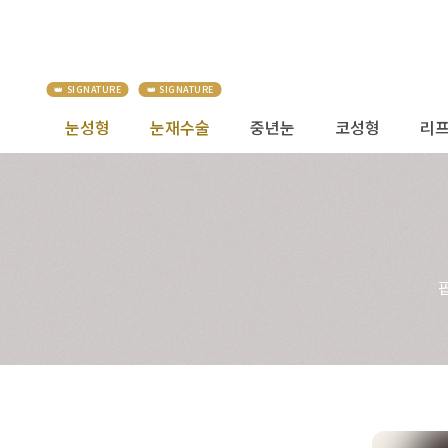
눈성형
눈재수술
중년눈
코성형
리