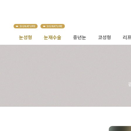
눈성형
눈재수술
중년눈
코성형
리