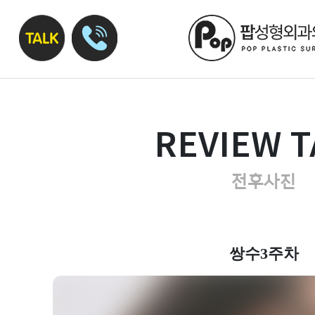
REVIEW T
전후사진
쌍수3주차