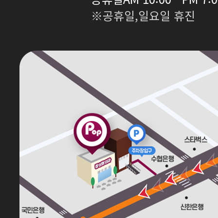
※공휴일,일요일 휴진