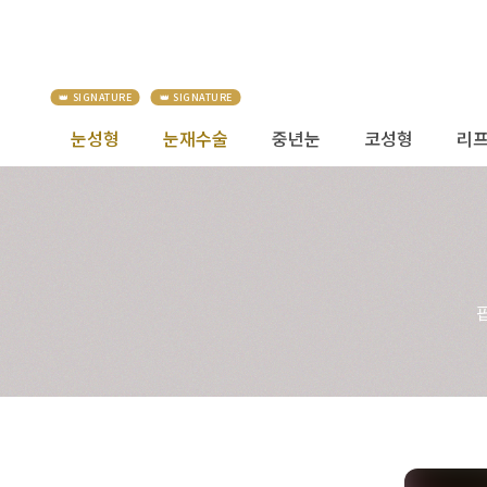
눈성형
눈재수술
중년눈
코성형
리