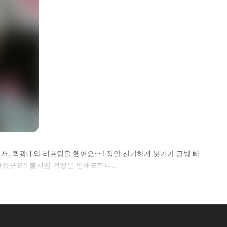
, 퀵광대와 리프팅을 했어요~~! 정말 신기하게 붓기가 금방 빠
졌구요!! 볼쳐짐 걱정은 안해도되니…