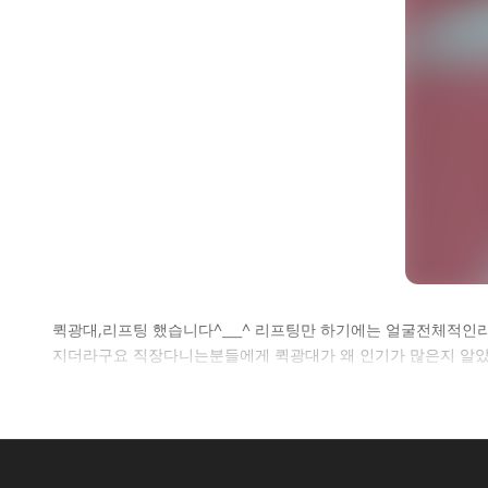
셀
퀵광대,리프팅 했습니다^___^ 리프팅만 하기에는 얼굴전체적인라
지더라구요 직장다니는분들에게 퀵광대가 왜 인기가 많은지 알았
로그인 