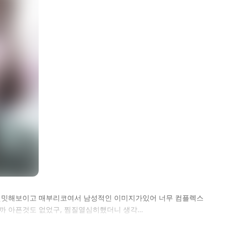
 밋밋해보이고 매부리코여서 남성적인 이미지가있어 너무 컴플렉스
니까 아픈것도 없었구, 찜질열심히했더니 생각…