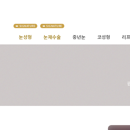
눈성형
눈재수술
중년눈
코성형
리