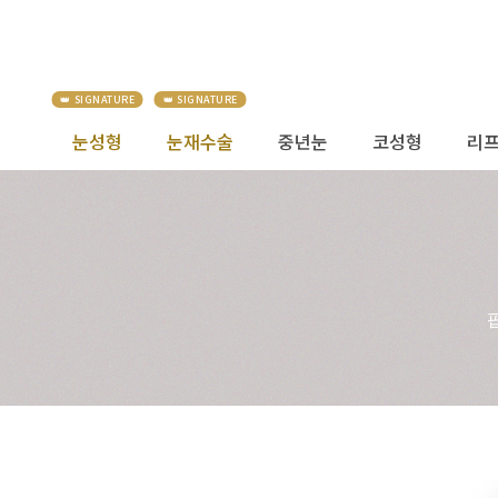
눈성형
눈재수술
중년눈
코성형
리