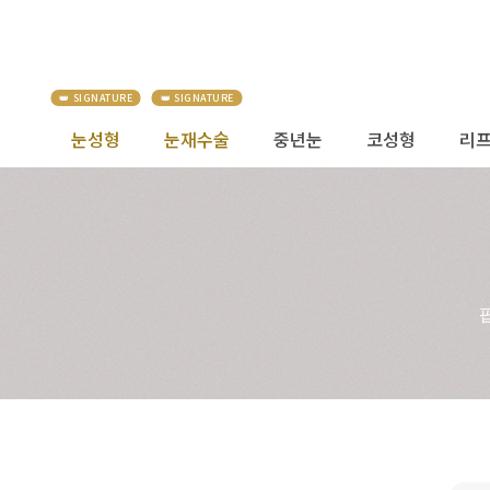
눈성형
눈재수술
중년눈
코성형
리