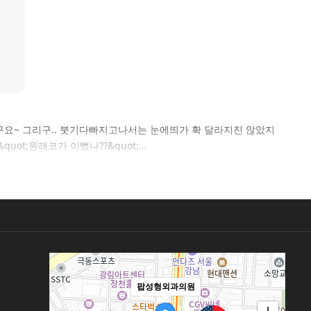
구요~ 그리구.. 붓기다빠지고나서는 눈에띄가 확 달라지진 않았지
t;원래코가 이뻤나??&quot;…
팝성형외과의원