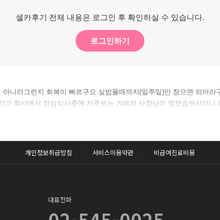
셀카후기 전체 내용은 로그인 후 확인하실 수 있습니다.
로그인하기
술이 아니라그런지 회복이 빠르구요 실밥풀때까지(일주일)만 참으면 되더라
 회사에서 점심식사중에 자주보는 거래처 사장님이 옆모습보시더니 &quo
개인정보취급방침
서비스이용약관
비급여진료비용
대표전화
02-545-0025